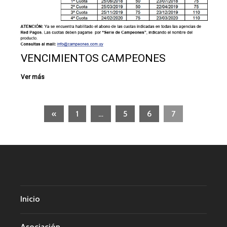
VENCIMIENTOS CAMPEONES
«
1
…
5
6
7
Inicio
Asociación