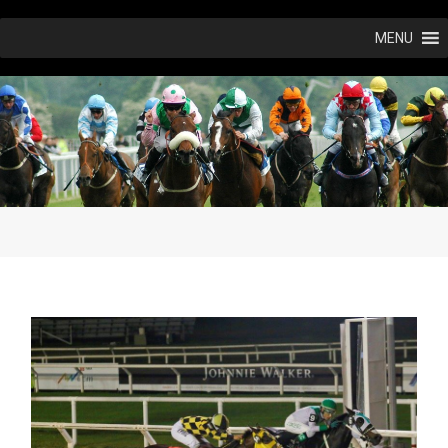
Ir
MENU
al
contenido