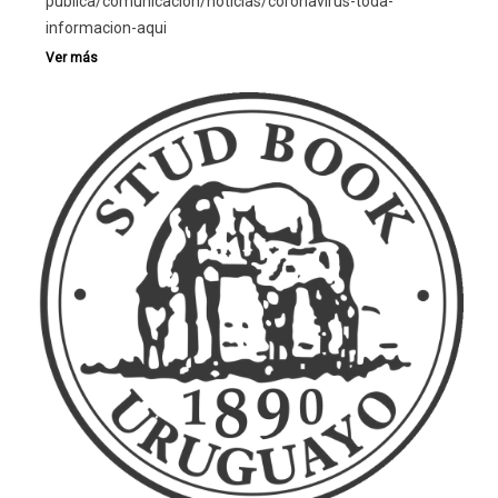
publica/comunicacion/noticias/coronavirus-toda-
informacion-aqui