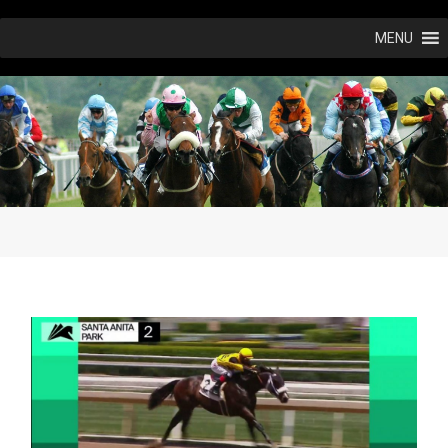
Ir
MENU
al
contenido