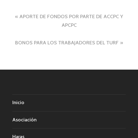
Navegación
APORTE DE FONDOS POR PARTE DE ACCPC Y
APCPC
de
entradas
BONOS PARA LOS TRABAJADORES DEL TURF
Inicio
Asociación
Haras