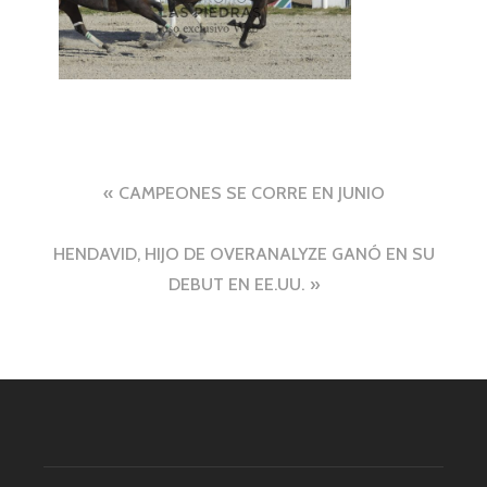
Navegación
CAMPEONES SE CORRE EN JUNIO
de
HENDAVID, HIJO DE OVERANALYZE GANÓ EN SU
entradas
DEBUT EN EE.UU.