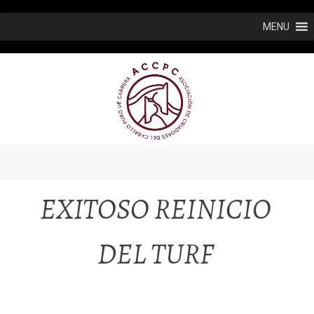
Ir
MENU
al
contenido
EXITOSO REINICIO
DEL TURF