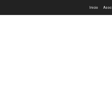
Ir
Inicio
Asoc
al
contenido