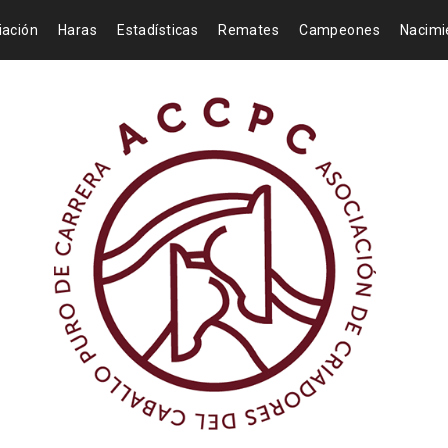
iación
Haras
Estadísticas
Remates
Campeones
Nacimi