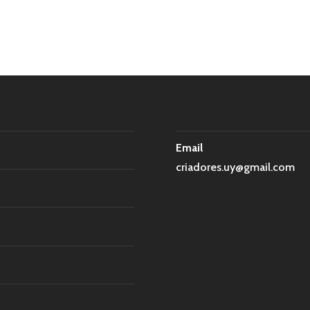
as
Email
criadores.uy@gmail.com