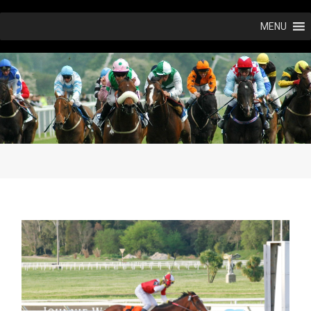
Ir
MENU
al
contenido