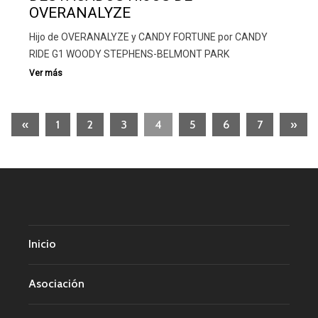
OVERANALYZE
Hijo de OVERANALYZE y CANDY FORTUNE por CANDY
RIDE G1 WOODY STEPHENS-BELMONT PARK
«
1
2
3
4
5
6
7
»
Inicio
Asociación